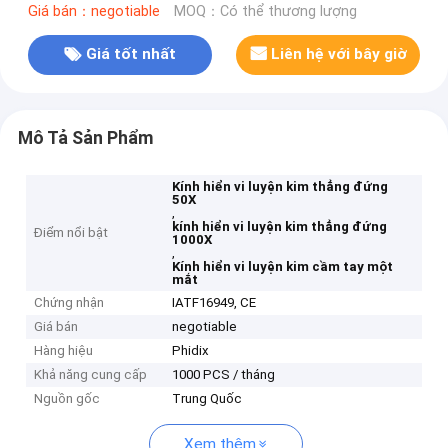
Giá bán：negotiable
MOQ：Có thể thương lượng
Giá tốt nhất
Liên hệ với bây giờ
Mô Tả Sản Phẩm
Kính hiển vi luyện kim thẳng đứng
50X
,
kính hiển vi luyện kim thẳng đứng
Điểm nổi bật
1000X
,
Kính hiển vi luyện kim cầm tay một
mắt
Chứng nhận
IATF16949, CE
Giá bán
negotiable
Hàng hiệu
Phidix
Khả năng cung cấp
1000 PCS / tháng
Nguồn gốc
Trung Quốc
Xem thêm