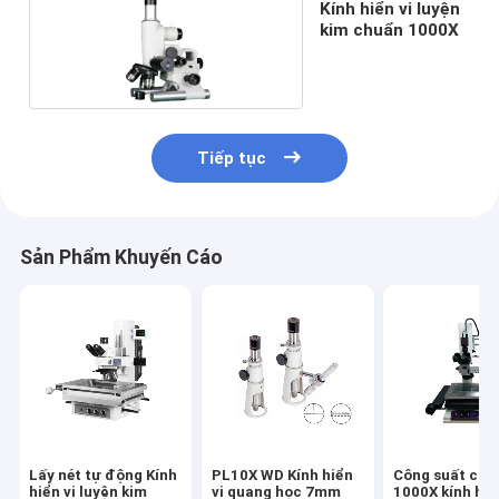
Kính hiển vi luyện
kim chuẩn 1000X
Tiếp tục
Sản Phẩm Khuyến Cáo
Lấy nét tự động Kính
PL10X WD Kính hiển
Công suất cao
hiển vi luyện kim
vi quang học 7mm
1000X kính hiể