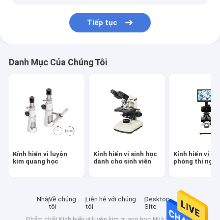
Tiếp tục
Danh Mục Của Chúng Tôi
Kính hiển vi luyện
Kính hiển vi sinh học
Kính hiển vi si
kim quang học
dành cho sinh viên
phòng thí ngh
Nhà
Về chúng
Liên hệ với chúng
Desktop
tôi
tôi
Site
Phẩm chất
Kính hiển vi luyện kim quang học
Nhà máy trung