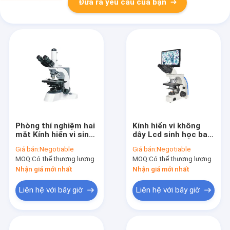
Đưa ra yêu cầu của bạn
Phòng thí nghiệm hai
Kính hiển vi không
mắt Kính hiển vi sinh
dây Lcd sinh học ba
học WF10X / 23mm
mắt Độ tương phản
Giá bán:
Negotiable
Giá bán:
Negotiable
Kính hiển vi chiếu
pha kỹ thuật số
MOQ:
Có thể thương lượng
MOQ:
Có thể thương lượng
sáng Kohler ba mắt
WF10X 20mm
Nhận giá mới nhất
Nhận giá mới nhất
Liên hệ với bây giờ
Liên hệ với bây giờ