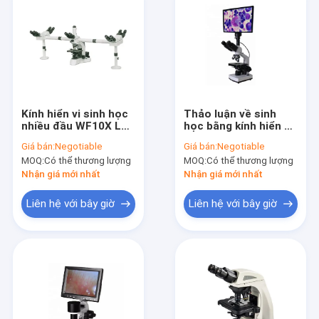
Kính hiển vi sinh học
Thảo luận về sinh
nhiều đầu WF10X Lab
học bằng kính hiển vi
cho sinh viên y khoa
LCD WF10X 400X
Giá bán:
Negotiable
Giá bán:
Negotiable
Quang học thơm
Thảo luận về sinh
MOQ:
Có thể thương lượng
MOQ:
Có thể thương lượng
học bằng kính hiển vi
trường sáng
Nhận giá mới nhất
Nhận giá mới nhất
Liên hệ với bây giờ
Liên hệ với bây giờ
Nhà
các sản phẩm
Về chúng tôi