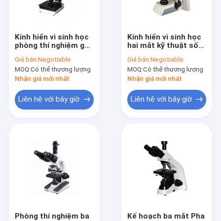
Liên hệ chúng tôi
Kính hiển vi sinh học
Kính hiển vi sinh học
phòng thí nghiệm gấp
hai mắt kỹ thuật số
Kính hiển vi luyện kim quang học
móng tay 400X với
ánh sáng tự động
Giá bán:
Negotiable
Giá bán:
Negotiable
màn hình LCD di động
WF10X / 22mm UIS2
MOQ:
Có thể thương lượng
MOQ:
Có thể thương lượng
9 inch
Infinity
Kính hiển vi sinh học dành cho sinh viên
Nhận giá mới nhất
Nhận giá mới nhất
Kính hiển vi sinh học phòng thí nghiệm
Liên hệ với bây giờ
Liên hệ với bây giờ
Kính hiển vi quang học đảo ngược
Kính hiển vi phân cực quang học
Kính hiển vi huỳnh quang LED
Kính hiển vi so sánh pháp y
Kính hiển vi tương phản pha ba mắt
Phòng thí nghiệm ba
Kế hoạch ba mắt Pha