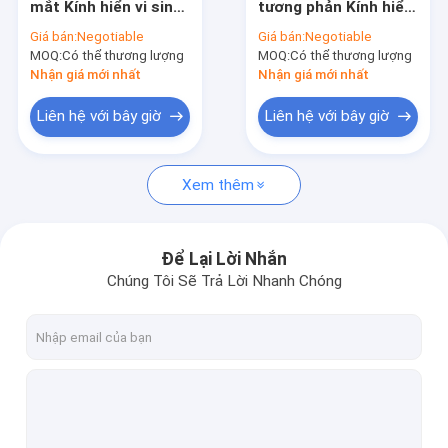
mắt Kính hiển vi sinh
tương phản Kính hiển
Kính hiển vi trường tối
học CMOS Máy ảnh
vi sinh viên với giai
Giá bán:
Negotiable
Giá bán:
Negotiable
thị kính Ống kính hiển
đoạn cơ học
MOQ:
Kính hiển vi âm thanh nổi zoom
Có thể thương lượng
MOQ:
Có thể thương lượng
vi PL16x
Achromatic
Nhận giá mới nhất
Nhận giá mới nhất
Kính hiển vi kỹ thuật số quang học
Liên hệ với bây giờ
Liên hệ với bây giờ
Phụ kiện kính hiển vi
Xem thêm
Kính hiển vi điện tử quét
Để Lại Lời Nhắn
Chúng Tôi Sẽ Trả Lời Nhanh Chóng