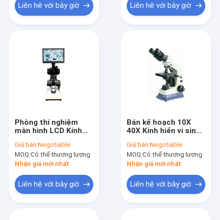
Liên hệ với bây giờ
Liên hệ với bây giờ
Phòng thí nghiệm
Bán kế hoạch 10X
màn hình LCD Kính
40X Kính hiển vi sinh
hiển vi sinh học 10X
học hai mắt 3W Led
Giá bán:
Negotiable
Giá bán:
Negotiable
40X 6V 20W Kính hiển
Giai đoạn cơ học
MOQ:
Có thể thương lượng
MOQ:
Có thể thương lượng
vi ánh sáng một mắt
Nhận giá mới nhất
Nhận giá mới nhất
Liên hệ với bây giờ
Liên hệ với bây giờ