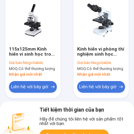
115x125mm Kính
Kính hiển vi phòng thí
hiển vi sinh học trong
nghiệm sinh học
phòng thí nghiệm
WF18X 100X Kính
Giá bán:
Negotiable
Giá bán:
Negotiable
Kính hiển vi một mắt
hiển vi phòng thí
MOQ:
Có thể thương lượng
MOQ:
Có thể thương lượng
chứa dầu 40X 100X
nghiệm y tế
132x142mm
Nhận giá mới nhất
Nhận giá mới nhất
Liên hệ với bây giờ
Liên hệ với bây giờ
Tiết kiệm thời gian của bạn
Hãy để chúng tôi liên hệ với sản phẩm tốt
nhất với bạn.