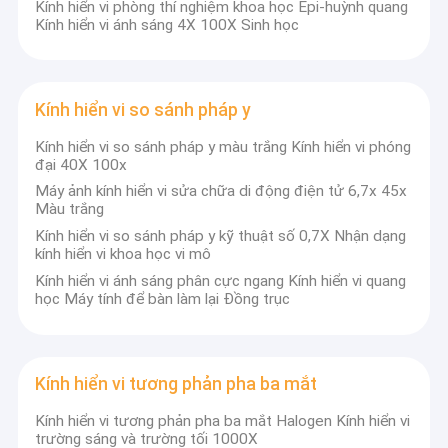
Kính hiển vi phòng thí nghiệm khoa học Epi-huỳnh quang
Kính hiển vi ánh sáng 4X 100X Sinh học
Kính hiển vi so sánh pháp y
Kính hiển vi so sánh pháp y màu trắng Kính hiển vi phóng
đại 40X 100x
Máy ảnh kính hiển vi sửa chữa di động điện tử 6,7x 45x
Màu trắng
Kính hiển vi so sánh pháp y kỹ thuật số 0,7X Nhận dạng
kính hiển vi khoa học vi mô
Kính hiển vi ánh sáng phân cực ngang Kính hiển vi quang
học Máy tính để bàn làm lại Đồng trục
Nhà
Phidix Motion Controls (PMC) bắt đầu kinh doanh vào năm 2004, ban đầu
là một công ty thương mại quốc tế-
Thượng Hải Phidix ty TNHH thương mại
Các sản phẩm
Kính hiển vi tương phản pha ba mắt
(Trụ sở chính của PMC), và trở thành Nhà lắp ráp cáp được ủy quyền duy
nhất tại Trung Quốc bởi công ty Cablecraft Motion Controls (CMC) có trụ sở
tại Mỹ vào năm 2011. CMC ban đầu là công ty con của Tập đoàn Tuthill
Kính hiển vi tương phản pha ba mắt Halogen Kính hiển vi
Về chúng tôi
(hơn 100 năm lịch sử), có trụ sở chính tại New Haven Indiana Hoa Kỳ và trở
trường sáng và trường tối 1000X
thành độc lập vào năm 2011. CMC có thể cung cấp các sản phẩm điều