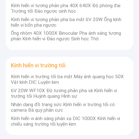
khiển truyền động cao cấp đa dạng và các giải pháp kỹ thuật.
Kính hiển vi tương phản pha 40X 640X Độ phóng đại
Tham quan nhà máy
Trường tối Đảo ngược sinh học
Phidix, một trong những thương hiệu độc lập của PMC, đại diện cho các
dòng sản phẩm kính hiển vi đa dạng, bao gồm o
kính hiển vi luyện kim dọc
,
Kính hiển vi tương phản pha ba mắt 6V 20W Ống kính
Kiểm soát chất lượng
kính hiển vi sinh học dành cho học sinh, kính hiển vi sinh học trong phòng
hiển vi bốn pha ngược
thí nghiệm, kính hiển vi quang học ngược, kính hiển vi phân cực quang học
và kính hiển vi huỳnh quang dẫn, v.v., cung cấp cho khách hàng các sản
Ống nhòm 40X 1000X Binocular Pha ánh sáng tương
Liên hệ chúng tôi
phẩm chất lượng cao và OEM cho các thương hiệu hạng nhất quốc tế.Sản
phản Kính hiển vi Đảo ngược Sinh học Thô
phẩm kính hiển vi Phidix có thể được ứng dụng rộng rãi cho các ứng dụng
công nghiệp và luyện tinh bột.
Tin tức
Ngày nay, hàng nghìn sản phẩm cá nhân hóa do PMC thiết kế và sản xuất
tại Trung Quốc đang được bán cho khắp nơi trên thế giới.
Các trường hợp
Kính hiển vi trường tối
Kính hiển vi trường tối ba mắt Máy ảnh quang học 50X
Vật kính DIC Luyện kim
Kính hiển vi luyện kim quang học
6V 20W WF10X Độ tương phản pha và Kính hiển vi
trường tối Huỳnh quang Hình sự
Kính hiển vi sinh học dành cho sinh viên
Nhận dạng đồ trang sức Kính hiển vi trường tối có
camera Đá quý phân cực
Kính hiển vi sinh học phòng thí nghiệm
Kính hiển vi ánh sáng phản xạ DIC 1000X Kính hiển vi
chiếu sáng trường tối luyện kim
Kính hiển vi quang học đảo ngược