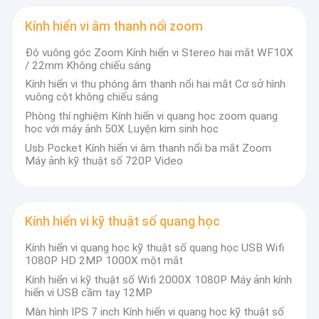
Kính hiển vi phân cực quang học
Kính hiển vi âm thanh nổi zoom
Kính hiển vi huỳnh quang LED
Độ vuông góc Zoom Kính hiển vi Stereo hai mắt WF10X
/ 22mm Không chiếu sáng
Kính hiển vi so sánh pháp y
Kính hiển vi thu phóng âm thanh nổi hai mắt Cơ sở hình
vuông cột không chiếu sáng
Kính hiển vi tương phản pha ba mắt
Phòng thí nghiệm Kính hiển vi quang học zoom quang
học với máy ảnh 50X Luyện kim sinh học
Kính hiển vi trường tối
Usb Pocket Kính hiển vi âm thanh nổi ba mắt Zoom
Máy ảnh kỹ thuật số 720P Video
Kính hiển vi âm thanh nổi zoom
Kính hiển vi kỹ thuật số quang học
Kính hiển vi kỹ thuật số quang học
Phụ kiện kính hiển vi
Kính hiển vi quang học kỹ thuật số quang học USB Wifi
1080P HD 2MP 1000X một mắt
Kính hiển vi điện tử quét
Kính hiển vi kỹ thuật số Wifi 2000X 1080P Máy ảnh kính
hiển vi USB cầm tay 12MP
Màn hình IPS 7 inch Kính hiển vi quang học kỹ thuật số