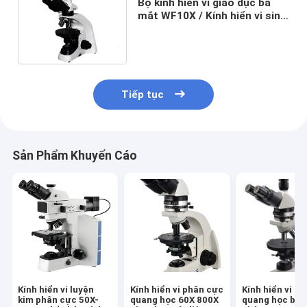
Bộ kính hiển vi giáo dục ba
mắt WF10X / Kính hiển vi sinh
viên 20mm với giai đoạn cơ
học
Tiếp tục
Sản Phẩm Khuyến Cáo
Kính hiển vi luyện
Kính hiển vi phân cực
Kính hiển vi p
kim phân cực 50X-
quang học 60X 800X
quang học ba 