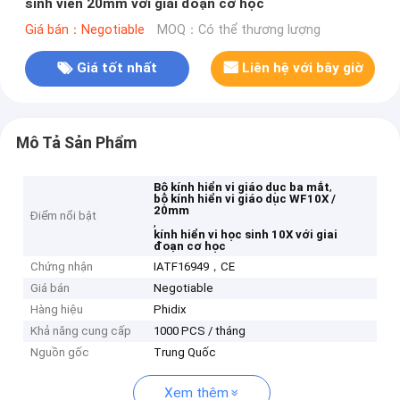
sinh viên 20mm với giai đoạn cơ học
Giá bán：Negotiable
MOQ：Có thể thương lượng
Giá tốt nhất
Liên hệ với bây giờ
Mô Tả Sản Phẩm
,
Bộ kính hiển vi giáo dục ba mắt
bộ kính hiển vi giáo dục WF10X /
20mm
Điểm nổi bật
,
kính hiển vi học sinh 10X với giai
đoạn cơ học
Chứng nhận
IATF16949，CE
Giá bán
Negotiable
Hàng hiệu
Phidix
Khả năng cung cấp
1000 PCS / tháng
Nguồn gốc
Trung Quốc
Xem thêm