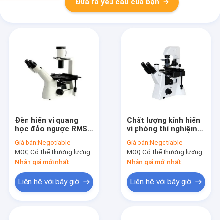
Đưa ra yêu cầu của bạn
Đèn hiển vi quang
Chất lượng kính hiển
học đảo ngược RMS
vi phòng thí nghiệm
có ren WF10X / Tế
khoa học DIC ba mắt
Giá bán:
Negotiable
Giá bán:
Negotiable
bào sống 22mm
WF10X / 22mm 5W
MOQ:
Có thể thương lượng
MOQ:
Có thể thương lượng
LED
Nhận giá mới nhất
Nhận giá mới nhất
Liên hệ với bây giờ
Liên hệ với bây giờ