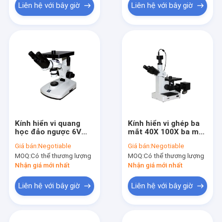
Liên hệ với bây giờ
Liên hệ với bây giờ
Kính hiển vi quang
Kính hiển vi ghép ba
học đảo ngược 6V
mắt 40X 100X ba mắt
12W hai mắt Hợp
với camera WF10x
Giá bán:
Negotiable
Giá bán:
Negotiable
chất luyện kim 100X
16mm
MOQ:
Có thể thương lượng
MOQ:
Có thể thương lượng
1250X
Nhận giá mới nhất
Nhận giá mới nhất
Liên hệ với bây giờ
Liên hệ với bây giờ