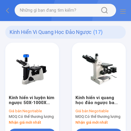
Kính Hiển Vi Quang Học Đảo Ngược
(17)
Kính hiển vi luyện kim
Kính hiển vi quang
ngược 50X-1000X
học đảo ngược ba
được trang bị bộ lọc
mắt
Giá bán:
Negotiable
Giá bán:
Negotiable
phân cực và xanh lục
MOQ:
Có thể thương lượng
MOQ:
Có thể thương lượng
vàng
Nhận giá mới nhất
Nhận giá mới nhất