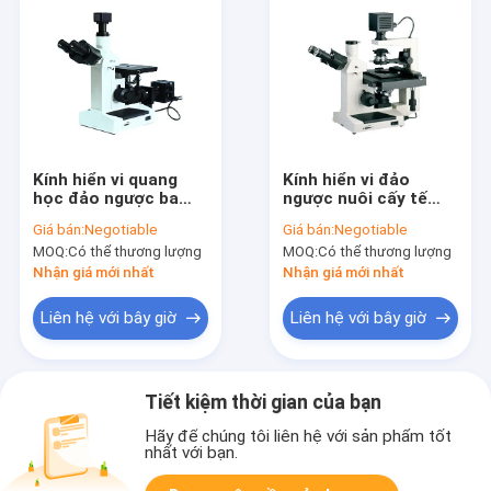
Kính hiển vi quang
Kính hiển vi đảo
học đảo ngược ba
ngược nuôi cấy tế
mắt Đèn Halogen
bào 40X / 0.6 Bóng
Giá bán:
Negotiable
Giá bán:
Negotiable
sinh học PL L40X
đèn Halogen 10X /
MOQ:
Có thể thương lượng
MOQ:
Có thể thương lượng
WF10X
0.2 6V 20W
Nhận giá mới nhất
Nhận giá mới nhất
Liên hệ với bây giờ
Liên hệ với bây giờ
Tiết kiệm thời gian của bạn
Hãy để chúng tôi liên hệ với sản phẩm tốt
nhất với bạn.