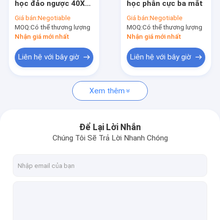
học đảo ngược 40X
học phân cực ba mắt
Kính hiển vi trường tối
sinh học WF10X /
Giá bán:
Negotiable
Giá bán:
Negotiable
22mm ba mắt
MOQ:
Kính hiển vi âm thanh nổi zoom
Có thể thương lượng
MOQ:
Có thể thương lượng
Nhận giá mới nhất
Nhận giá mới nhất
Kính hiển vi kỹ thuật số quang học
Liên hệ với bây giờ
Liên hệ với bây giờ
Phụ kiện kính hiển vi
Xem thêm
Kính hiển vi điện tử quét
Để Lại Lời Nhắn
Chúng Tôi Sẽ Trả Lời Nhanh Chóng