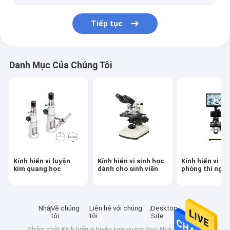
Tiếp tục
Danh Mục Của Chúng Tôi
Kính hiển vi luyện
Kính hiển vi sinh học
Kính hiển vi si
kim quang học
dành cho sinh viên
phòng thí ngh
Nhà
Về chúng
Liên hệ với chúng
Desktop
tôi
tôi
Site
Phẩm chất
Kính hiển vi luyện kim quang học
Nhà máy trung