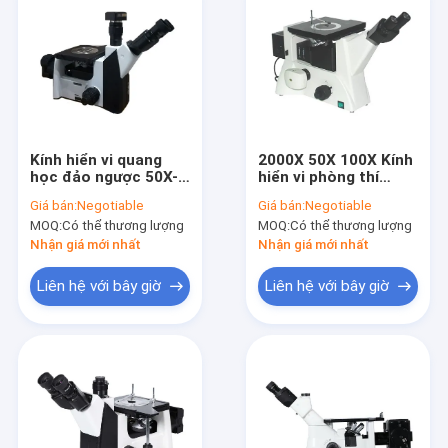
Kính hiển vi quang
2000X 50X 100X Kính
học đảo ngược 50X-
hiển vi phòng thí
1000X Luyện kim ba
nghiệm y tế
Giá bán:
Negotiable
Giá bán:
Negotiable
mắt WF PL10X
75x40mm Kính hiển vi
MOQ:
Có thể thương lượng
MOQ:
Có thể thương lượng
quang học phân cực
Nhận giá mới nhất
Nhận giá mới nhất
Liên hệ với bây giờ
Liên hệ với bây giờ
Nhà
các sản phẩm
Về chúng tôi