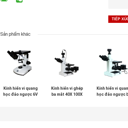
Sản phẩm khác
Kính hiển vi quang
Kính hiển vi ghép
Kính hiển vi qua
học đảo ngược 6V
ba mắt 40X 100X
học đảo ngược 
12W hai mắt Hợp
ba mắt với camera
mắt Đèn Haloge
chất luyện kim
WF10x 16mm
sinh học PL L40
100X 1250X
WF10X