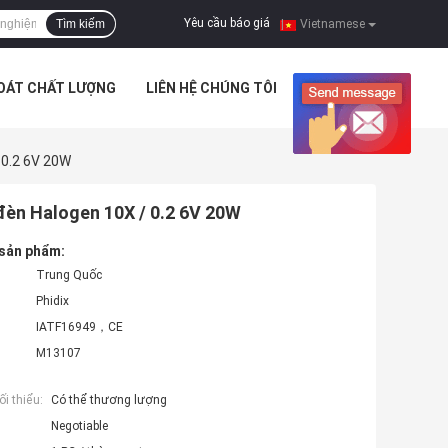
Yêu cầu báo giá
Tìm kiếm
|
Vietnamese
SOÁT CHẤT LƯỢNG
LIÊN HỆ CHÚNG TÔI
TIN TỨC
 0.2 6V 20W
 đèn Halogen 10X / 0.2 6V 20W
 sản phẩm:
Trung Quốc
Phidix
IATF16949，CE
M13107
i thiểu:
Có thể thương lượng
Negotiable