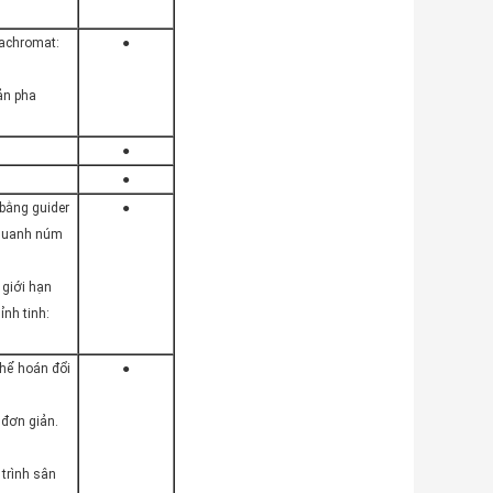
 achromat:
●
ản pha
●
●
 bằng guider
●
 quanh núm
 giới hạn
ỉnh tinh:
thể hoán đổi
●
 đơn giản.
trình sân