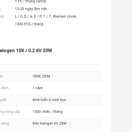
1 PC / thùng carton
:
15-20 ngày làm việc
án:
L / C, D / A, D / P, T / T, Western Union
1000 PCS / tháng
Halogen 10X / 0.2 6V 20W
ến:
OEM, ODM
o đảm:
1 năm
uyết:
Kính hiển vi sinh học
ng cung cấp:
1000 chiếc / tháng
 sáng:
Đèn Halogen 6V 20W