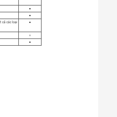
●
●
t cả các loại
●
○
●