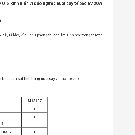
/ 0
6
kính hiển vi đảo ngược nuôi cấy tế bào 6V 20W
,
,
o
i cấy tế bào, ví dụ như phòng thí nghiệm sinh học trong trường
 tra, quan sát tình trạng nuôi cấy và tách tế bào.
M13107
●
●
 5
thiên văn
●