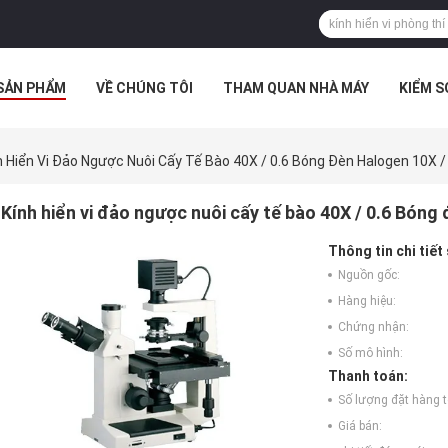
SẢN PHẨM
VỀ CHÚNG TÔI
THAM QUAN NHÀ MÁY
KIỂM 
 HỢP
h Hiển Vi Đảo Ngược Nuôi Cấy Tế Bào 40X / 0.6 Bóng Đèn Halogen 10X /
Kính hiển vi đảo ngược nuôi cấy tế bào 40X / 0.6 Bóng
Thông tin chi tiết
Nguồn gốc:
Hàng hiệu:
Chứng nhận:
Số mô hình:
Thanh toán:
Số lượng đặt hàng tố
Giá bán: