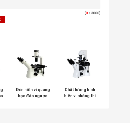
(
0
/ 3000)
ng
Đèn hiển vi quang
Chất lượng kính
ba
học đảo ngược
hiển vi phòng thí
n
RMS có ren
nghiệm khoa học
X
WF10X / Tế bào
DIC ba mắt WF10X
sống 22mm
/ 22mm 5W LED