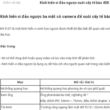
Kính hiển vi đảo ngược nuôi cấy tế bào 40X 
Điểm nổi bật:
Kính hiển vi đảo ngược ba mắt có camera để nuôi cấy tế bà
M13107 là một kính hiển vi sinh học ngược được thiết kế đặc biệt để quan sát nuô
đại học.
Đặc trưng:
- Nó có thể chụp ảnh hoặc quay video và lưu vào máy tính để phân tích.
- Kính hiển vi đảo ngược là dụng cụ rất hữu ích cho người quan sát trong việc kiểm
Mục
Mô tả / Giá trị
Hệ thống quang học:
Hệ thống quang học phương án vô cực phổ quát.
Xem ống:
Ống phototube ba mắt, nghiêng 45 °
Điều chỉnh IPD: 54mm ~ 75mm, điều chỉnh diopter: ±
Thị kính:
Trường rộng ngang tầm mắt WF PL10 / 22mm.Kính 