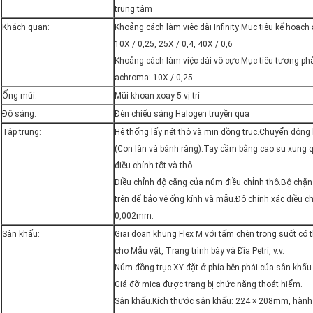
trung tâm
Khách quan:
Khoảng cách làm việc dài Infinity Mục tiêu kế hoạch
10X / 0,25, 25X / 0,4, 40X / 0,6
Khoảng cách làm việc dài vô cực Mục tiêu tương ph
achroma: 10X / 0,25.
Ống mũi:
Mũi khoan xoay 5 vị trí
Độ sáng:
Đèn chiếu sáng Halogen truyền qua
Tập trung:
Hệ thống lấy nét thô và mịn đồng trục.Chuyển động
(Con lăn và bánh răng).Tay cầm bằng cao su xung
điều chỉnh tốt và thô.
Điều chỉnh độ căng của núm điều chỉnh thô.Bộ chặn
trên để bảo vệ ống kính và mẫu.Độ chính xác điều ch
0,002mm.
Sân khấu:
Giai đoạn khung Flex M với tấm chèn trong suốt có 
cho Mẫu vật, Trang trình bày và Đĩa Petri, v.v.
Núm đồng trục XY đặt ở phía bên phải của sân khấu
Giá đỡ mica được trang bị chức năng thoát hiểm.
Sân khấu.Kích thước sân khấu: 224 × 208mm, hành 