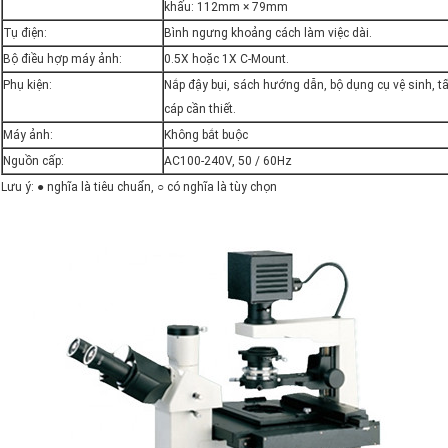
khấu: 112mm × 79mm
Tụ điện:
Bình ngưng khoảng cách làm việc dài.
Bộ điều hợp máy ảnh:
0.5X hoặc 1X C-Mount.
Phụ kiện:
Nắp đậy bụi, sách hướng dẫn, bộ dụng cụ vệ sinh, tấ
cáp cần thiết.
Máy ảnh:
Không bắt buộc
Nguồn cấp:
AC100-240V, 50 / 60Hz
Lưu ý: ● nghĩa là tiêu chuẩn, ○ có nghĩa là tùy chọn