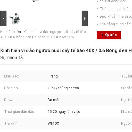
chi tiết đóng gói:
Thời gian giao hàng
Điều khoản thanh to
Khả năng cung cấp:
Hình ảnh lớn :
Kính hiển vi đảo ngược nuôi cấy tế bào
Tiếp Xúc
40X / 0.6 Bóng đèn Halogen 10X / 0.2 6V 20W
Kính hiển vi đảo ngược nuôi cấy tế bào 40X / 0.6 Bóng đèn 
Sự miêu tả
Màu sắc:
Trắng
Tùy bi
Đóng gói:
1 PC / thùng carton
Sự bả
Drawtube:
Ba mắt
Học th
Thời gian dẫn đầu:
15-20 ngày làm việc
Khả nă
Thị kính:
WF10X
Nguồn