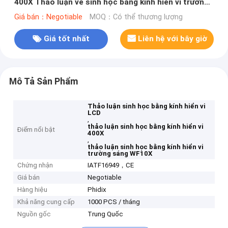
400X Thảo luận về sinh học bằng kính hiển vi trường
sáng
Giá bán：Negotiable
MOQ：Có thể thương lượng
Giá tốt nhất
Liên hệ với bây giờ
Mô Tả Sản Phẩm
Thảo luận sinh học bằng kính hiển vi
LCD
,
thảo luận sinh học bằng kính hiển vi
Điểm nổi bật
400X
,
thảo luận sinh học bằng kính hiển vi
trường sáng WF10X
Chứng nhận
IATF16949，CE
Giá bán
Negotiable
Hàng hiệu
Phidix
Khả năng cung cấp
1000 PCS / tháng
Nguồn gốc
Trung Quốc